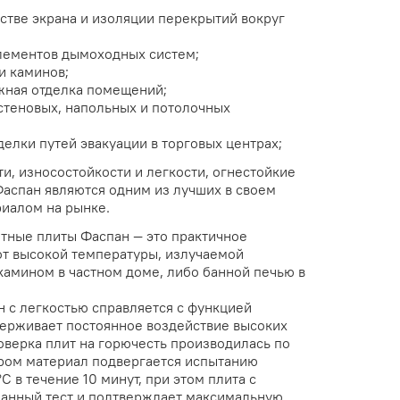
естве экрана и изоляции перекрытий вокруг
лементов дымоходных систем;
и каминов;
жная отделка помещений;
стеновых, напольных и потолочных
елки путей эвакуации в торговых центрах;
и, износостойкости и легкости, огнестойкие
аспан являются одним из лучших в своем
иалом на рынке.
тные плиты Фаспан — это практичное
от высокой температуры, излучаемой
камином в частном доме, либо банной печью в
н с легкостью справляется с функцией
ерживает постоянное воздействие высоких
оверка плит на горючесть производилась по
ором материал подвергается испытанию
C в течение 10 минут, при этом плита с
анный тест и подтверждает максимальную