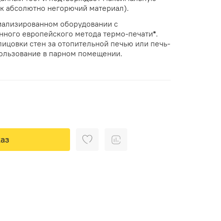
ак абсолютно негорючий материал).
иализированном оборудовании с
нного европейского метода термо-печати
*
.
лицовки стен за отопительной печью или печь-
пользование в парном помещении.
аз