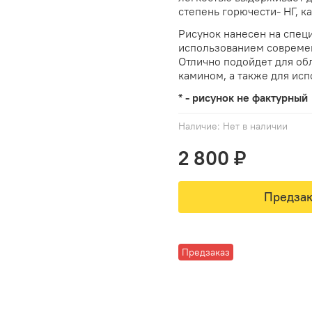
степень горючести- НГ, к
Рисунок нанесен на спец
использованием совреме
Отлично подойдет для об
камином, а также для ис
* - рисунок не фактурный
Наличие:
Нет в наличии
2 800 ₽
Предзак
Предзаказ