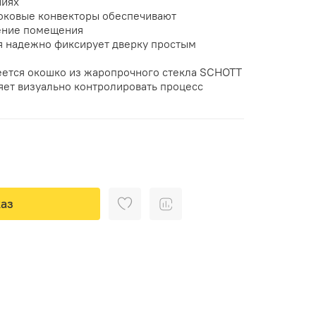
ниях
боковые конвекторы обеспечивают
ение помещения
 надежно фиксирует дверку простым
еется окошко из жаропрочного стекла SCHOTT
яет визуально контролировать процесс
аз