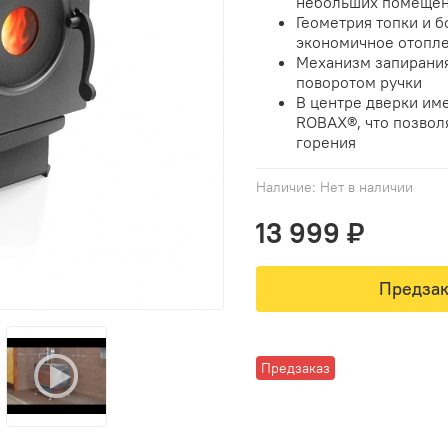
небольших помеще
Геометрия топки и 
экономичное отопл
Механизм запирания
поворотом ручки
В центре дверки им
ROBAX®, что позвол
горения
Наличие:
Нет в наличии
13 999 ₽
Предзак
Предзаказ