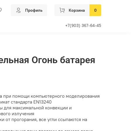
Профиль
Корзина
0
+7(903) 367-64-45
ельная Огонь батарея
на при помощи компьютерного моделирования
икат стандарта EN13240
ы для максимальной конвекции и
вого излучения
и от прогорания, все угли ссыпаются на
 наполнения печи дровами до самого верха