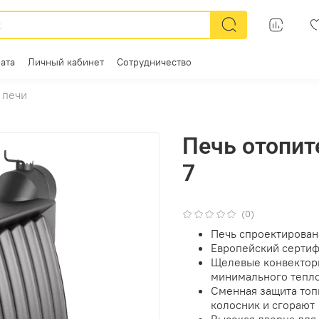
ата
Личный кабинет
Сотрудничество
 печи
Печь отопит
7
(0)
Печь спроектирова
Европейский сертиф
Щелевые конвектор
минимального тепло
Сменная защита топк
колосник и сгорают
Высокая дверца для